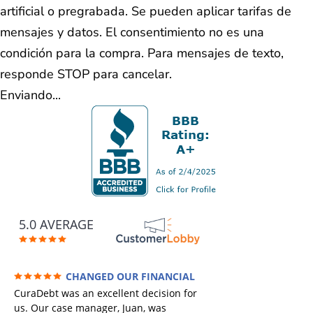
artificial o pregrabada. Se pueden aplicar tarifas de
mensajes y datos. El consentimiento no es una
condición para la compra. Para mensajes de texto,
responde STOP para cancelar.
Enviando...
5.0 AVERAGE
CHANGED OUR FINANCIAL
FUTURE (credit 200 Points / 90 K in debt
CuraDebt was an excellent decision for
GONE)
us. Our case manager, Juan, was