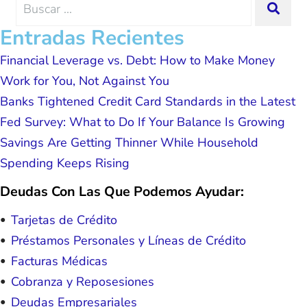
Search
SEA
possible because of J Miller, and I am
for:
forever grateful.
Entradas Recientes
Financial Leverage vs. Debt: How to Make Money
Work for You, Not Against You
Banks Tightened Credit Card Standards in the Latest
Fed Survey: What to Do If Your Balance Is Growing
Savings Are Getting Thinner While Household
Spending Keeps Rising
Deudas Con Las Que Podemos Ayudar:
Tarjetas de Crédito
Préstamos Personales y Líneas de Crédito
Facturas Médicas
Cobranza y Reposesiones
Deudas Empresariales