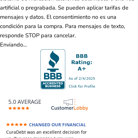
artificial o pregrabada. Se pueden aplicar tarifas de
mensajes y datos. El consentimiento no es una
condición para la compra. Para mensajes de texto,
responde STOP para cancelar.
Enviando...
5.0 AVERAGE
CHANGED OUR FINANCIAL
FUTURE (credit 200 Points / 90 K in debt
CuraDebt was an excellent decision for
GONE)