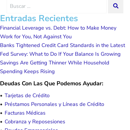
me and my family. All of this was
Search
SEA
possible because of J Miller, and I am
for:
forever grateful.
Entradas Recientes
Financial Leverage vs. Debt: How to Make Money
Work for You, Not Against You
Banks Tightened Credit Card Standards in the Latest
Fed Survey: What to Do If Your Balance Is Growing
Savings Are Getting Thinner While Household
Spending Keeps Rising
Deudas Con Las Que Podemos Ayudar:
Tarjetas de Crédito
Préstamos Personales y Líneas de Crédito
Facturas Médicas
Cobranza y Reposesiones