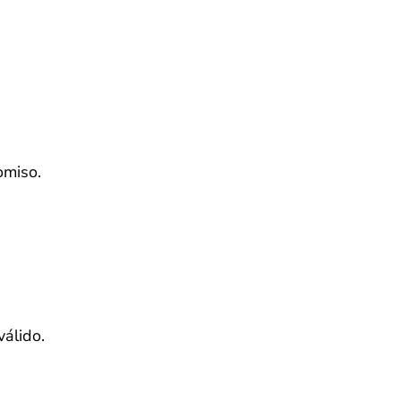
omiso.
válido.