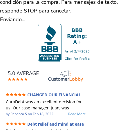
condición para la compra. Para mensajes de texto,
responde STOP para cancelar.
Enviando...
5.0 AVERAGE
CHANGED OUR FINANCIAL
FUTURE (credit 200 Points / 90 K in debt
CuraDebt was an excellent decision for
GONE)
us. Our case manager, Juan, was
incredible to work with. He and Julio
by
Rebecca S
on
Feb 18, 2022
Read More
were there every step of the way for us.
Debt relief and mind at ease
Every communication was quickly