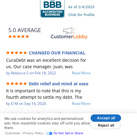
5.0 AVERAGE
CHANGED OUR FINANCIAL
FUTURE (credit 200 Points / 90 K in debt
CuraDebt was an excellent decision for
GONE)
us. Our case manager, Juan, was
incredible to work with. He and Julio
by
Rebecca S
on
Feb 18, 2022
Read More
were there every step of the way for us.
Debt relief and mind at ease
Every communication was quickly
It is important to note that this is my
responded to and all of our questions
fourth attempt to settle my debt. The
were answered. We were able to clear
first debt settlement company gave me
by
D M
on
Sep 16, 2020
Read More
up in excess of 90 K in debt in a few
bad advice, and I followed it. Now I have
years with a manageable payment.
Excelente 10 of 10
a debtor listing me as a charge off on my
CuraDebt gave us the opportunity to
Accept all
We use cookies for analytics and personalized
Patrick from CuraDebt provided
credit report, even though they are paid
ads. Non-essential cookies stay off until you allow
start over and do things the right way.
Reject all
outstanding service. From the very
them.
to date and I am making payments. The
The collection calls ALL stopped,
Customize
Privacy Policy
Do Not Sell or Share
beginning, he was professional, patient,
by
Osvaldo B
on
Jan 17, 2026
Read More
second debt settlement company made