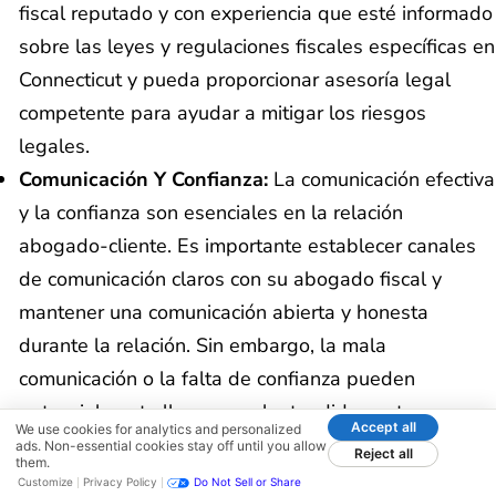
fiscal reputado y con experiencia que esté informado
sobre las leyes y regulaciones fiscales específicas en
Connecticut y pueda proporcionar asesoría legal
competente para ayudar a mitigar los riesgos
legales.
Comunicación Y Confianza:
La comunicación efectiva
y la confianza son esenciales en la relación
abogado-cliente. Es importante establecer canales
de comunicación claros con su abogado fiscal y
mantener una comunicación abierta y honesta
durante la relación. Sin embargo, la mala
comunicación o la falta de confianza pueden
potencialmente llevar a malentendidos, retrasos y
Accept all
We use cookies for analytics and personalized
otros problemas que pueden afectar la efectividad
ads. Non-essential cookies stay off until you allow
Reject all
them.
de la representación.
Customize
Privacy Policy
Do Not Sell or Share