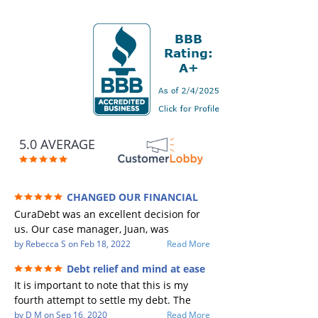
5.0 AVERAGE
CHANGED OUR FINANCIAL
FUTURE (credit 200 Points / 90 K in debt
CuraDebt was an excellent decision for
GONE)
us. Our case manager, Juan, was
incredible to work with. He and Julio
by
Rebecca S
on
Feb 18, 2022
Read More
were there every step of the way for us.
Debt relief and mind at ease
Every communication was quickly
It is important to note that this is my
responded to and all of our questions
fourth attempt to settle my debt. The
were answered. We were able to clear
first debt settlement company gave me
by
D M
on
Sep 16, 2020
Read More