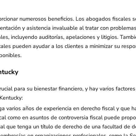
orcionar numerosos beneficios. Los abogados fiscales 
ientación y asistencia invaluable al tratar con problem
ales, incluyendo auditorías, apelaciones y litigios. Tam
ales pueden ayudar a los clientes a minimizar su respon
ponibles.
ntucky
cial para su bienestar financiero, y hay varios factores
Kentucky:
nga varios años de experiencia en derecho fiscal y que
iscal como en asuntos de controversia fiscal puede propo
 que tenga un título de derecho de una facultad de der
membresías en organizaciones profesionales, como la Se