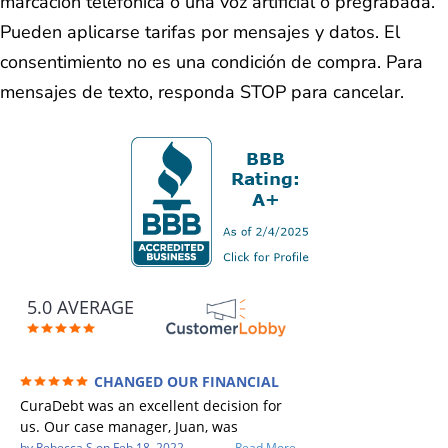
marcación telefónica o una voz artificial o pregrabada.
Pueden aplicarse tarifas por mensajes y datos. El
consentimiento no es una condición de compra. Para
mensajes de texto, responda STOP para cancelar.
5.0 AVERAGE
CHANGED OUR FINANCIAL
FUTURE (credit 200 Points / 90 K in debt
CuraDebt was an excellent decision for
GONE)
us. Our case manager, Juan, was
incredible to work with. He and Julio
by
Rebecca S
on
Feb 18, 2022
Read More