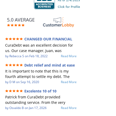
5.0 AVERAGE
CHANGED OUR FINANCIAL
FUTURE (credit 200 Points / 90 K in debt
CuraDebt was an excellent decision for
GONE)
us. Our case manager, Juan, was
incredible to work with. He and Julio
by
Rebecca S
on
Feb 18, 2022
Read More
were there every step of the way for us.
Debt relief and mind at ease
Every communication was quickly
It is important to note that this is my
responded to and all of our questions
fourth attempt to settle my debt. The
were answered. We were able to clear
first debt settlement company gave me
by
D M
on
Sep 16, 2020
Read More
up in excess of 90 K in debt in a few
bad advice, and I followed it. Now I have
years with a manageable payment.
Excelente 10 of 10
a debtor listing me as a charge off on my
CuraDebt gave us the opportunity to
Patrick from CuraDebt provided
credit report, even though they are paid
start over and do things the right way.
outstanding service. From the very
to date and I am making payments. The
The collection calls ALL stopped,
beginning, he was professional, patient,
by
Osvaldo B
on
Jan 17, 2026
Read More
second debt settlement company made
CuraDebt handled everything. We had
and extremely knowledgeable. He took
me feel very nervous and doubtful as
no lawsuits, no judgments the entire