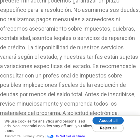
predeterminado, ni podemos garantizar un plazo
específico para la resolución. No asumimos sus deudas,
no realizamos pagos mensuales a acreedores ni
ofrecemos asesoramiento sobre impuestos, quiebras,
contabilidad, asuntos legales o servicios de reparación
de crédito. La disponibilidad de nuestros servicios
variará según el estado, y nuestras tarifas están sujetas
a variaciones específicas del estado. Es recomendable
consultar con un profesional de impuestos sobre
posibles implicaciones fiscales de la resolución de
deudas por menos del saldo total. Antes de inscribirse,
revise minuciosamente y comprenda todos los
materiales del programa. A solicitud electrónica,
Accept all
We use cookies for analytics and personalized
telefónica o escrita, la empresa pondrá a disposición del
ads. Non-essential cookies stay off until you allow
Reject all
them.
consumidor una copia en papel o copias del acuerdo. El
Customize
Privacy Policy
Do Not Sell or Share