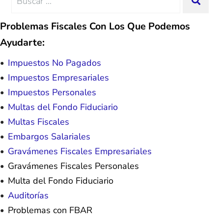
SEA
possible because of J Miller, and I am
for:
forever grateful.
Problemas Fiscales Con Los Que Podemos
Ayudarte:
Impuestos No Pagados
Impuestos Empresariales
Impuestos Personales
Multas del Fondo Fiduciario
Multas Fiscales
Embargos Salariales
Gravámenes Fiscales Empresariales
Gravámenes Fiscales Personales
Multa del Fondo Fiduciario
Auditorías
Problemas con FBAR