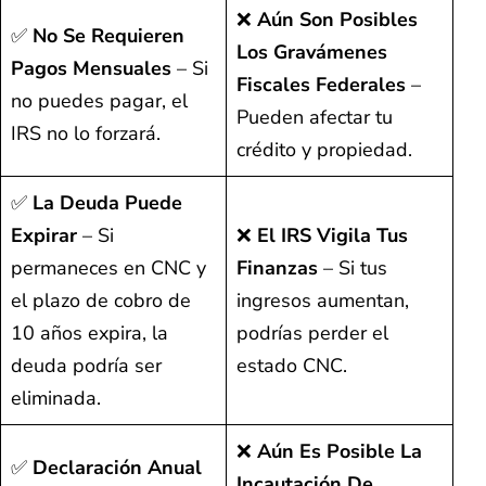
❌
Aún Son Posibles
✅
No Se Requieren
Los Gravámenes
Pagos Mensuales
– Si
Fiscales Federales
–
no puedes pagar, el
Pueden afectar tu
IRS no lo forzará.
crédito y propiedad.
✅
La Deuda Puede
Expirar
– Si
❌
El IRS Vigila Tus
permaneces en CNC y
Finanzas
– Si tus
el plazo de cobro de
ingresos aumentan,
10 años expira, la
podrías perder el
deuda podría ser
estado CNC.
eliminada.
❌
Aún Es Posible La
✅
Declaración Anual
Incautación De