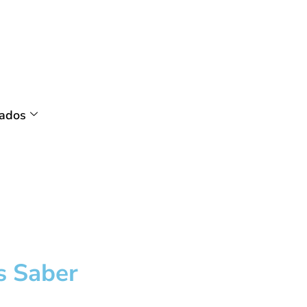
tados
s Saber