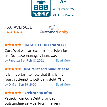
5.0 AVERAGE
CHANGED OUR FINANCIAL
FUTURE (credit 200 Points / 90 K in debt
CuraDebt was an excellent decision for
GONE)
us. Our case manager, Juan, was
incredible to work with. He and Julio
by
Rebecca S
on
Feb 18, 2022
Read More
were there every step of the way for us.
Debt relief and mind at ease
Every communication was quickly
It is important to note that this is my
responded to and all of our questions
fourth attempt to settle my debt. The
were answered. We were able to clear
first debt settlement company gave me
by
D M
on
Sep 16, 2020
Read More
up in excess of 90 K in debt in a few
bad advice, and I followed it. Now I have
years with a manageable payment.
Excelente 10 of 10
a debtor listing me as a charge off on my
CuraDebt gave us the opportunity to
Patrick from CuraDebt provided
credit report, even though they are paid
start over and do things the right way.
outstanding service. From the very
to date and I am making payments. The
The collection calls ALL stopped,