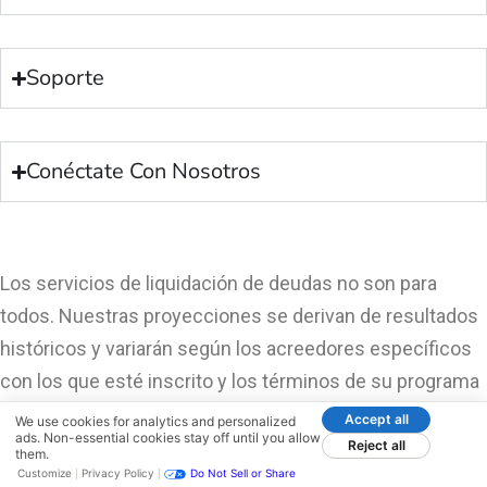
Soporte
Conéctate Con Nosotros
Los servicios de liquidación de deudas no son para
todos. Nuestras proyecciones se derivan de resultados
históricos y variarán según los acreedores específicos
con los que esté inscrito y los términos de su programa
individual. La finalización exitosa del programa depende
Accept all
We use cookies for analytics and personalized
ads. Non-essential cookies stay off until you allow
de varios factores, incluida su capacidad para acumular
Reject all
them.
Customize
Privacy Policy
Do Not Sell or Share
suficientes fondos. No podemos asegurarle que sus