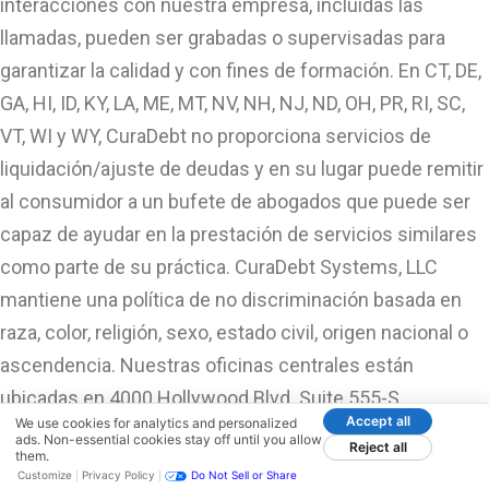
interacciones con nuestra empresa, incluidas las
llamadas, pueden ser grabadas o supervisadas para
garantizar la calidad y con fines de formación. En CT, DE,
GA, HI, ID, KY, LA, ME, MT, NV, NH, NJ, ND, OH, PR, RI, SC,
VT, WI y WY, CuraDebt no proporciona servicios de
liquidación/ajuste de deudas y en su lugar puede remitir
al consumidor a un bufete de abogados que puede ser
capaz de ayudar en la prestación de servicios similares
como parte de su práctica. CuraDebt Systems, LLC
mantiene una política de no discriminación basada en
raza, color, religión, sexo, estado civil, origen nacional o
ascendencia. Nuestras oficinas centrales están
ubicadas en 4000 Hollywood Blvd. Suite 555-S
Accept all
We use cookies for analytics and personalized
Hollywood, FL 33021.
ads. Non-essential cookies stay off until you allow
Reject all
them.
Customize
Privacy Policy
Do Not Sell or Share
No. de Registro C.P.D. – 2024-0673215. CuraDebt