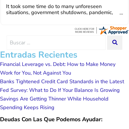
dedicated to achieving debt relief and
I recently paid off my consolidation with Curadebt
debt management unique to me and my
and it was a very good experience all the way
situation. Each person I have worked
around. I was assisted by a rep named Juan
with since joining has given me solid
Lemus, ext 204 and he was excellent throughout.
advice, great resource material, and
He answered all of my questions quickly and
hope. I look forward to better days for
made my experience effortless.
me and my family. All of this was
Search
SEA
possible because of J Miller, and I am
for:
forever grateful.
Entradas Recientes
Financial Leverage vs. Debt: How to Make Money
Work for You, Not Against You
Banks Tightened Credit Card Standards in the Latest
Fed Survey: What to Do If Your Balance Is Growing
Savings Are Getting Thinner While Household
Spending Keeps Rising
Deudas Con Las Que Podemos Ayudar: