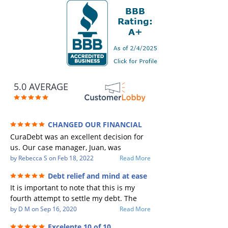
5.0 AVERAGE
CHANGED OUR FINANCIAL
FUTURE (credit 200 Points / 90 K in debt
CuraDebt was an excellent decision for
GONE)
us. Our case manager, Juan, was
incredible to work with. He and Julio
by
Rebecca S
on
Feb 18, 2022
Read More
were there every step of the way for us.
Debt relief and mind at ease
Every communication was quickly
It is important to note that this is my
responded to and all of our questions
fourth attempt to settle my debt. The
were answered. We were able to clear
first debt settlement company gave me
by
D M
on
Sep 16, 2020
Read More
up in excess of 90 K in debt in a few
bad advice, and I followed it. Now I have
years with a manageable payment.
Excelente 10 of 10