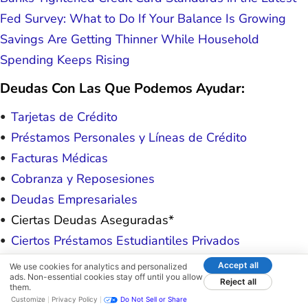
Fed Survey: What to Do If Your Balance Is Growing
Savings Are Getting Thinner While Household
Spending Keeps Rising
Deudas Con Las Que Podemos Ayudar:
Tarjetas de Crédito
Préstamos Personales y Líneas de Crédito
Facturas Médicas
Cobranza y Reposesiones
Deudas Empresariales
Ciertas Deudas Aseguradas*
Ciertos Préstamos Estudiantiles Privados
Deuda con el IRS y Impuestos Atrasados
Accept all
We use cookies for analytics and personalized
ads. Non-essential cookies stay off until you allow
Reject all
Deudas Con Las Que No Podemos Ayudar:
them.
Customize
Privacy Policy
Do Not Sell or Share