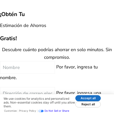
¡Obtén Tu
Estimación de Ahorros
Gratis!
Descubre cuánto podrías ahorrar en solo minutos. Sin
compromiso.
Nombre
Por favor, ingresa tu
nombre.
Correo
Por favor, ingresa una
Electrónico
Accept all
We use cookies for analytics and personalized
dirección de correo electrónico válida.
ads. Non-essential cookies stay off until you allow
Reject all
them.
Customize
Privacy Policy
Do Not Sell or Share