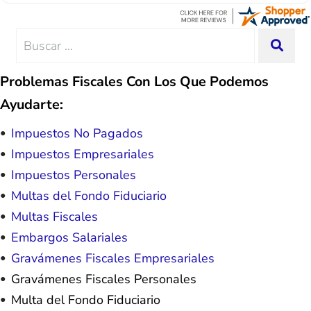
Lemus, ext 204 and he was excellent throughout.
advice, great resource material, and
He answered all of my questions quickly and
hope. I look forward to better days for
made my experience effortless.
me and my family. All of this was
Search
SEA
possible because of J Miller, and I am
for:
forever grateful.
Problemas Fiscales Con Los Que Podemos
Ayudarte:
Impuestos No Pagados
Impuestos Empresariales
Impuestos Personales
Multas del Fondo Fiduciario
Multas Fiscales
Embargos Salariales
Gravámenes Fiscales Empresariales
Gravámenes Fiscales Personales
Multa del Fondo Fiduciario