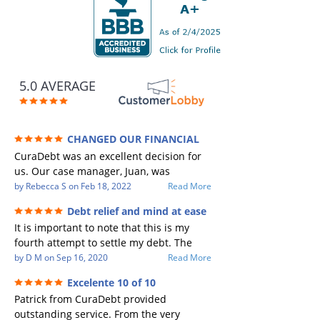
5.0 AVERAGE
CHANGED OUR FINANCIAL
FUTURE (credit 200 Points / 90 K in debt
CuraDebt was an excellent decision for
GONE)
us. Our case manager, Juan, was
incredible to work with. He and Julio
by
Rebecca S
on
Feb 18, 2022
Read More
were there every step of the way for us.
Debt relief and mind at ease
Every communication was quickly
It is important to note that this is my
responded to and all of our questions
fourth attempt to settle my debt. The
were answered. We were able to clear
first debt settlement company gave me
by
D M
on
Sep 16, 2020
Read More
up in excess of 90 K in debt in a few
bad advice, and I followed it. Now I have
years with a manageable payment.
Excelente 10 of 10
a debtor listing me as a charge off on my
CuraDebt gave us the opportunity to
Patrick from CuraDebt provided
credit report, even though they are paid
start over and do things the right way.
outstanding service. From the very
to date and I am making payments. The