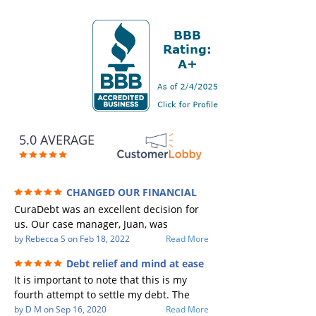
5.0 AVERAGE
CHANGED OUR FINANCIAL
FUTURE (credit 200 Points / 90 K in debt
CuraDebt was an excellent decision for
GONE)
us. Our case manager, Juan, was
incredible to work with. He and Julio
by
Rebecca S
on
Feb 18, 2022
Read More
were there every step of the way for us.
Debt relief and mind at ease
Every communication was quickly
It is important to note that this is my
responded to and all of our questions
fourth attempt to settle my debt. The
were answered. We were able to clear
first debt settlement company gave me
by
D M
on
Sep 16, 2020
Read More
up in excess of 90 K in debt in a few