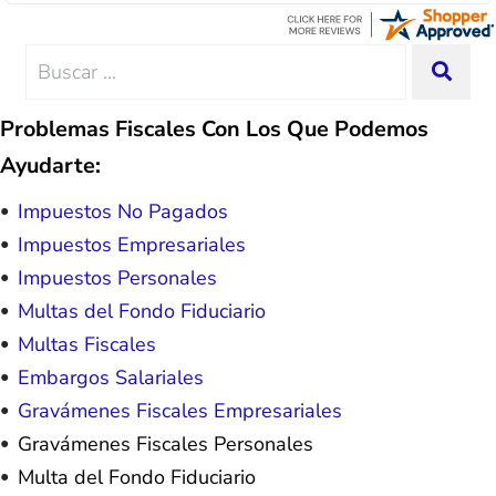
Thanks Lisa....
advice, great resource material, and
hope. I look forward to better days for
me and my family. All of this was
Search
SEA
possible because of J Miller, and I am
for:
forever grateful.
Problemas Fiscales Con Los Que Podemos
Ayudarte:
Impuestos No Pagados
Impuestos Empresariales
Impuestos Personales
Multas del Fondo Fiduciario
Multas Fiscales
Embargos Salariales
Gravámenes Fiscales Empresariales
Gravámenes Fiscales Personales
Multa del Fondo Fiduciario