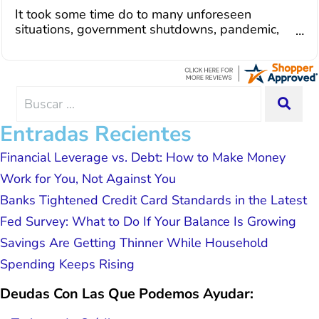
dedicated to achieving debt relief and
I recently paid off my consolidation with Curadebt
debt management unique to me and my
and it was a very good experience all the way
situation. Each person I have worked
around. I was assisted by a rep named Juan
with since joining has given me solid
Lemus, ext 204 and he was excellent throughout.
advice, great resource material, and
He answered all of my questions quickly and
hope. I look forward to better days for
made my experience effortless.
me and my family. All of this was
Search
SEA
possible because of J Miller, and I am
for:
forever grateful.
Entradas Recientes
Financial Leverage vs. Debt: How to Make Money
Work for You, Not Against You
Banks Tightened Credit Card Standards in the Latest
Fed Survey: What to Do If Your Balance Is Growing
Savings Are Getting Thinner While Household
Spending Keeps Rising
Deudas Con Las Que Podemos Ayudar: