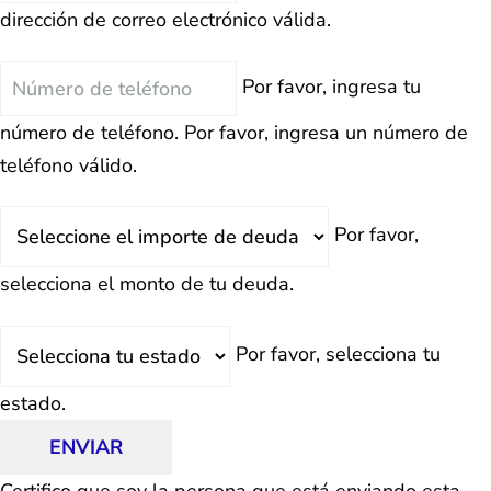
dirección de correo electrónico válida.
Teléfono
Por favor, ingresa tu
número de teléfono.
Por favor, ingresa un número de
teléfono válido.
Deuda
Por favor,
Total
selecciona el monto de tu deuda.
Estado
Por favor, selecciona tu
estado.
ENVIAR
Certifico que soy la persona que está enviando esta