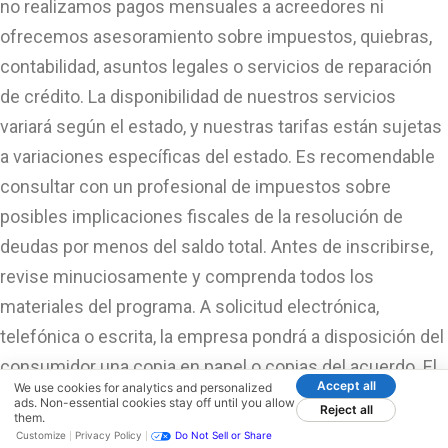
no realizamos pagos mensuales a acreedores ni
ofrecemos asesoramiento sobre impuestos, quiebras,
contabilidad, asuntos legales o servicios de reparación
de crédito. La disponibilidad de nuestros servicios
variará según el estado, y nuestras tarifas están sujetas
a variaciones específicas del estado. Es recomendable
consultar con un profesional de impuestos sobre
posibles implicaciones fiscales de la resolución de
deudas por menos del saldo total. Antes de inscribirse,
revise minuciosamente y comprenda todos los
materiales del programa. A solicitud electrónica,
telefónica o escrita, la empresa pondrá a disposición del
consumidor una copia en papel o copias del acuerdo. El
Accept all
We use cookies for analytics and personalized
miembro administrador de CuraDebt Systems, LLC es
ads. Non-essential cookies stay off until you allow
Reject all
them.
Eric Pemper; cualquier preocupación o consulta, por
Customize
Privacy Policy
Do Not Sell or Share