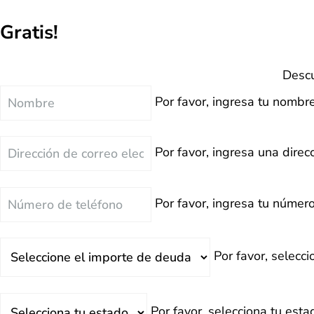
Gratis!
Descu
Nombre
Por favor, ingresa tu nombre
Correo
Por favor, ingresa una direcc
Electrónico
Teléfono
Por favor, ingresa tu número
Deuda
Por favor, selecc
Total
Estado
Por favor, selecciona tu esta