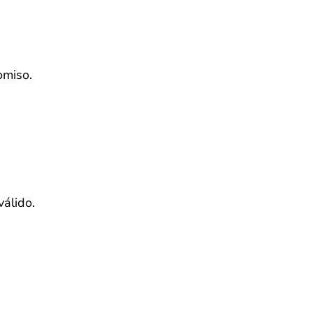
omiso.
válido.