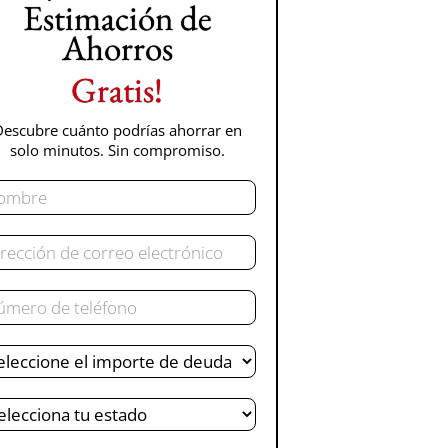
Estimación de
Ahorros
Gratis!
Descubre cuánto podrías ahorrar en
solo minutos. Sin compromiso.
mbre
rreo
ctrónico
léfono
uda
al
tado