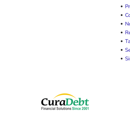
P
Co
No
R
Ta
Se
Si