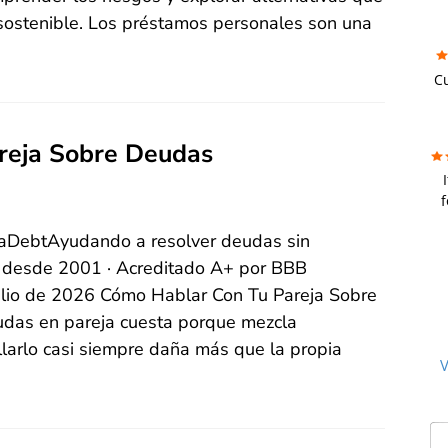
 sostenible. Los préstamos personales son una
FU
C
we
reja Sobre Deudas
r
f
w
f
raDebtAyudando a resolver deudas sin
ba
a 
os desde 2001 · Acreditado A+ por BBB
cr
s
julio de 2026 Cómo Hablar Con Tu Pareja Sobre
to
das en pareja cuesta porque mezcla
be
se
C
a
llarlo casi siempre daña más que la propia
m
t
V
t
t
a
a
t
ov
de
w
cl