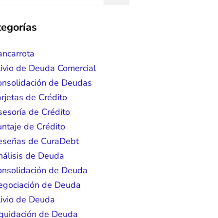
situation. Each person I have worked
with since joining has given me solid
egorías
advice, great resource material, and
ope. I look forward to better days for
me and my family. All of this was
ancarrota
ossible because of J Miller, and I am
ivio de Deuda Comercial
forever grateful.
onsolidación de Deudas
rjetas de Crédito
esoría de Crédito
ntaje de Crédito
eseñas de CuraDebt
nálisis de Deuda
onsolidación de Deuda
egociación de Deuda
livio de Deuda
iquidación de Deuda