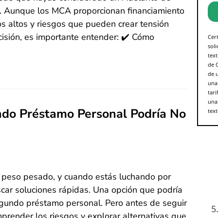
. Aunque los MCA proporcionan financiamiento
s altos y riesgos que pueden crear tensión
cisión, es importante entender: ✔️ Cómo
Cert
soli
tex
de C
de 
una 
tari
una
ndo Préstamo Personal Podría No
tex
 peso pesado, y cuando estás luchando por
scar soluciones rápidas. Una opción que podría
segundo préstamo personal. Pero antes de seguir
5
prender los riesgos y explorar alternativas que