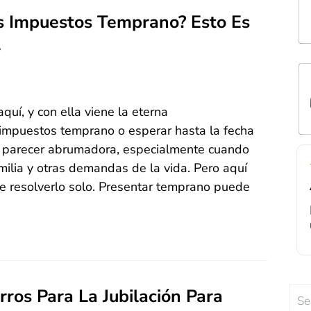
Mi
to
th
s Impuestos Temprano? Esto Es
ma
O
r
r
d
lif
h
st
a
ma
ex
w
uí, y con ella viene la eterna
tr
 impuestos temprano o esperar hasta la fecha
fo
e parecer abrumadora, especialmente cuando
in
amilia y otras demandas de la vida. Pero aquí
a 
que resolverlo solo. Presentar temprano puede
I
f
Ju
i
ch
Sea
ros Para La Jubilación Para
d
for:
de