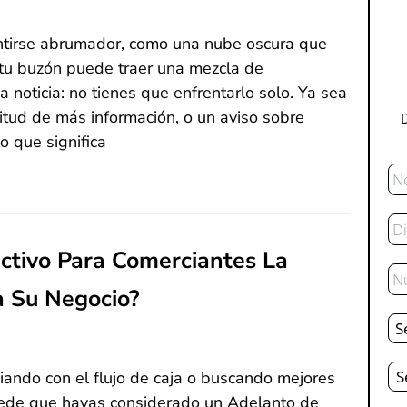
entirse abrumador, como una nube oscura que
 tu buzón puede traer una mezcla de
 noticia: no tienes que enfrentarlo solo. Ya sea
citud de más información, o un aviso sobre
 que significa
No
Co
Ele
ctivo Para Comerciantes La
Te
a Su Negocio?
De
Tot
Es
iando con el flujo de caja o buscando mejores
puede que hayas considerado un Adelanto de