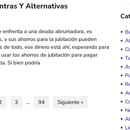
ntras Y Alternativas
Cat
h
 enfrenta a una deuda abrumadora, es
B
p
, y sus ahorros para la jubilación pueden
Al
és de todo, ese dinero está ahí, esperando para
C
 usar los ahorros de jubilación para pagar
Ta
a. Si bien podría
As
Pu
R
A
C
…
2
3
94
Siguiente »
N
A
L