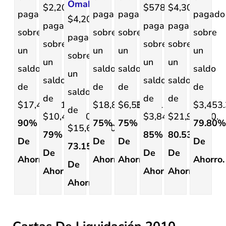
Omaha
$2,200.00
$578.00
$4,302.00
pagado
pagado
pagado
pagado
$4,200.00
pagado
pagado
pagado
sobre
sobre
sobre
sobre
pagado
sobre
sobre
sobre
un
un
un
un
sobre
un
un
un
saldo
saldo
saldo
saldo
un
saldo
saldo
saldo
de
de
de
de
saldo
de
de
de
$17,419.71.
$18,817.63.
$6,506.75.
$3,453.
de
$10,459.10.
$3,846.02.
$21,987.90.
90%
75%
75%
79.80
$15,639.80.
79%
85%
80.53%
De
De
De
De
73.15%
De
De
De
Ahorro.
Ahorro.
Ahorro.
Ahorro.
De
Ahorro.
Ahorro.
Ahorro.
Ahorro.