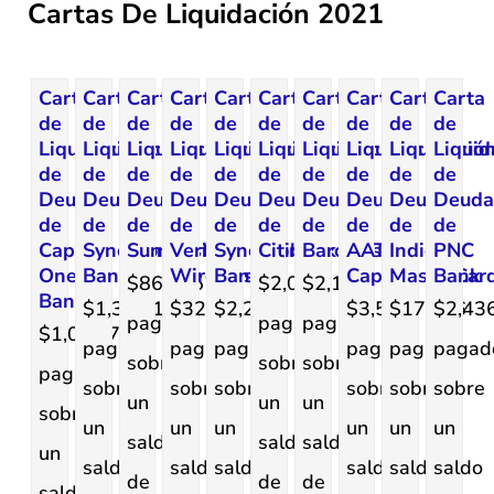
Cartas De Liquidación 2021
Carta
Carta
Carta
Carta
Carta
Carta
Carta
Carta
Carta
Carta
de
de
de
de
de
de
de
de
de
de
Liquidación
Liquidación
Liquidación
Liquidación
Liquidación
Liquidación
Liquidación
Liquidación
Liquidació
Liquid
de
de
de
de
de
de
de
de
de
de
Deuda
Deuda
Deuda
Deuda
Deuda
Deuda
Deuda
Deuda
Deuda
Deud
de
de
de
de
de
de
de
de
de
de
Capital
Synchrony
SunTrust
Verizon
Synchrony
Citibank
Barclays
AAT
Indigo
PNC
One
Bank
Wireless
Bank
Capital
MasterCar
Bank
$869.55
$2,078
$2,192
Bank
$1,322.18
$322
$2,298
$3,500
$179.76
$2,43
pagado
pagado
pagado
$1,043.78
pagado
pagado
pagado
pagado
pagado
pagad
sobre
sobre
sobre
pagado
sobre
sobre
sobre
sobre
sobre
sobre
un
un
un
sobre
un
un
un
un
un
un
saldo
saldo
saldo
un
saldo
saldo
saldo
saldo
saldo
saldo
de
de
de
saldo