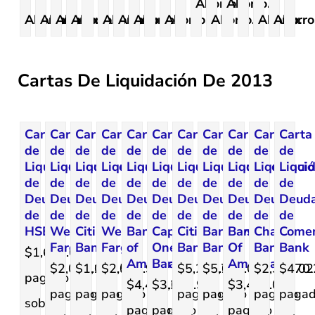
Ahorro.
Ahorro.
Ahorro.
Ahorro.
Ahorro.
Ahorro.
Ahorro.
Ahorro.
Ahorro.
Ahorro.
Ahorro.
Ahorro.
Ahorro
Cartas De Liquidación De 2013
Carta
Carta
Carta
Carta
Carta
Carta
Carta
Carta
Carta
Carta
Carta
de
de
de
de
de
de
de
de
de
de
de
Liquidación
Liquidación
Liquidación
Liquidación
Liquidación
Liquidación
Liquidación
Liquidación
Liquidación
Liquidaci
Liqui
de
de
de
de
de
de
de
de
de
de
de
Deuda
Deuda
Deuda
Deuda
Deuda
Deuda
Deuda
Deuda
Deuda
Deuda
Deud
de
de
de
de
de
de
de
de
de
de
de
HSBC
Wells
Citi
Wells
Bank
Capital
Citi
Barclays
Bank
Chase
Comen
Fargo
Bank
Fargo
of
One
Bank
Bank
Of
Bank
Bank
$1,683.00
America
Bank
America
$2,090.00
$1,160.00
$2,569.93
$5,256.00
$5,725.00
$2,347.02
$470.
pagado
$4,455.00
$3,247.95
$3,420.00
pagado
pagado
pagado
pagado
pagado
pagado
paga
sobre
pagado
pagado
pagado