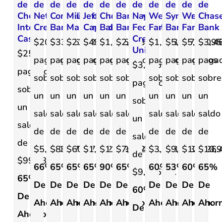
de
de
de
de
de
de
de
de
de
de
de
de
Check
Net
Comenity
Milestone
Jefferson
Chase
Barclays
Navy
Wells
Synchrony
Wells
Chas
Into
Credit
Bank
Mastercard
Capital
Bank
Bank
Federal
Fargo
Bank
Fargo
Bank
Cash
Credit
$2000
$332.69
$213.28
$480
$1,195.14
$2,713.20
$1,493.37
$5,017.37
$5,050.4
$3,95
Union
$250
pagado
pagado
pagado
pagado
pagado
pagado
pagados
pagados
pagados
paga
$3,895
pagado
sobre
sobre
sobre
sobre
sobre
sobre
sobre
sobre
sobre
sobre
pagados
sobre
un
un
un
un
un
un
un
un
un
un
sobre
un
saldo
saldo
saldo
saldo
saldo
saldo
saldo
saldo
saldo
saldo
un
saldo
de
de
de
de
de
de
de
de
de
de
saldo
de
$5,940.52.
$831.73.
$608.70.
$1,372.14.
$11,195.14.
$7,752.01.
$3,733.47.
$9,648.79.
$12,626.
$10,9
de
$999.84.
66%
65%
65%
65%
90%
65%
60%
53%
60%
65%
$9,735.54.
65%
De
De
De
De
De
De
De
De
De
De
60%
De
Ahorro.
Ahorro.
Ahorro.
Ahorro.
Ahorro.
Ahorro.
Ahorro.
Ahorro.
Ahorro.
Ahorr
De
Ahorro.