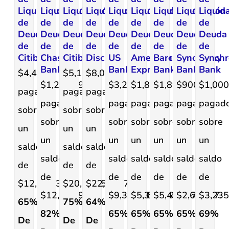
Liquidación
Liquidación
Liquidación
Liquidación
Liquidación
Liquidación
Liquidación
Liquidación
Liquid
de
de
de
de
de
de
de
de
de
Deuda
Deuda
Deuda
Deuda
Deuda
Deuda
Deuda
Deuda
Deuda
de
de
de
de
de
de
de
de
de
Citibank
Chase
Citibank
Discover
US
American
Barclays
Synchrony
Synchr
Bank
Bank
Express
Bank
Bank
Bank
$4,448
$5,130
$8,000
$1,244.49
$3,289
$1,860
$1,898
$900
$1,000
pagados
pagados
pagados
pagados
pagados
pagados
pagados
pagados
pagad
sobre
sobre
sobre
sobre
sobre
sobre
sobre
sobre
sobre
un
un
un
un
un
un
un
un
un
saldo
saldo
saldo
saldo
saldo
saldo
saldo
saldo
saldo
de
de
de
de
de
de
de
de
de
$12,706.31.
$20,519.54.
$22,235.76.
$12,444.96.
$9,395.86.
$5,311.79.
$5,421.67.
$2,602.37.
$3,235
65%
75%
64%
82%
65%
65%
65%
65%
69%
De
De
De