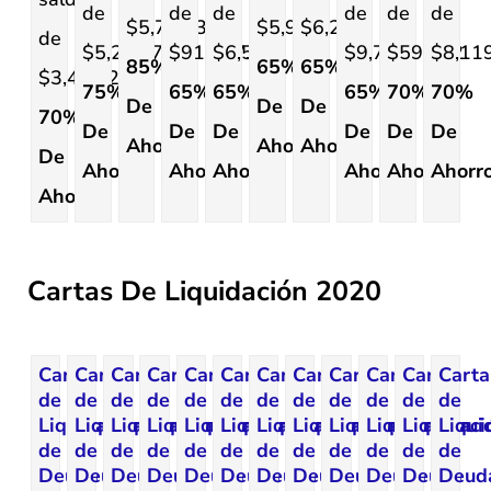
de
de
de
de
de
de
$5,796.39
$5,936.
$6,260.
de
$5,283.73.
$919.77.
$6,561.
$9,779.
$599.22.
$8,119
85%
65%
65%
$3,479.29.
75%
65%
65%
65%
70%
70%
De
De
De
70%
De
De
De
De
De
De
Ahorro.
Ahorro.
Ahorro.
De
Ahorro.
Ahorro.
Ahorro.
Ahorro.
Ahorro.
Ahorro
Ahorro.
Cartas De Liquidación 2020
Carta
Carta
Carta
Carta
Carta
Carta
Carta
Carta
Carta
Carta
Carta
Carta
de
de
de
de
de
de
de
de
de
de
de
de
Liquidación
Liquidación
Liquidación
Liquidación
Liquidación
Liquidación
Liquidación
Liquidación
Liquidación
Liquidación
Liquidaci
Liqui
de
de
de
de
de
de
de
de
de
de
de
de
Deuda
Deuda
Deuda
Deuda
Deuda
Deuda
Deuda
Deuda
Deuda
Deuda
Deuda
Deud