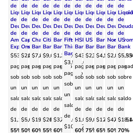
de
de
de
de
de
de
de
de
de
de
de
Liquidación
Liquidación
Liquidación
Liquidación
Liquidación
Liquidación
Liquidación
Liquidación
Liquidación
Liquidaci
Liqui
de
de
de
de
de
de
de
de
de
de
de
Deuda
Deuda
Deuda
Deuda
Deuda
Deuda
Deuda
Deuda
Deuda
Deuda
Deud
de
de
de
de
de
de
de
de
de
de
de
American
Capital
Chase
Citi
Barclays
Fifth
HSBC
US
Barclays
Nordstro
US
Express
One
Bank
Bank
Bank
Third
Bank
Bank
Bank
Bank
Bank
Bank
$530.00
$2,818.44
$7,875.00
$9,499.32
$1,361.00
$431.53
$2,261.92
$4,217.00
$2,334.35
$5,53
$3,560.00
pagado
pagado
pagado
pagado
pagado
pagado
pagado
pagado
pagado
paga
pagado
sobre
sobre
sobre
sobre
sobre
sobre
sobre
sobre
sobre
sobre
sobre
un
un
un
un
un
un
un
un
un
un
un
saldo
saldo
saldo
saldo
saldo
saldo
saldo
saldo
saldo
saldo
saldo
de
de
de
de
de
de
de
de
de
de
de
$1,174.88.
$5,636.63.
$19,706.19.
$21,117.90.
$3,400.67.
$1,078.83.
$9,046.48.
$12,047.00.
$4,668.54
$18,1
$10,017.09.
55%
50%
60%
55%
60%
60%
75%
65%
50%
70%