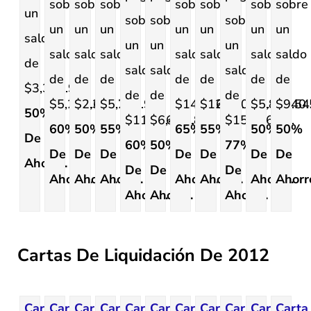
sobre
sobre
sobre
sobre
sobre
sobre
sobre
un
sobre
sobre
sobre
un
un
un
un
un
un
un
saldo
un
un
un
saldo
saldo
saldo
saldo
saldo
saldo
saldo
de
saldo
saldo
saldo
de
de
de
de
de
de
de
$3,376.96.
de
de
de
$5,224.68.
$2,321.29.
$5,710.95.
$14,986.75.
$12,720.42.
$5,867.54
$940.
50%
$11,136.80.
$6,495.89.
$15,376.71.
60%
50%
55%
65%
55%
50%
50%
De
60%
50%
77%
De
De
De
De
De
De
De
Ahorro.
De
De
De
Ahorro.
Ahorro.
Ahorro.
Ahorro.
Ahorro.
Ahorro.
Ahorr
Ahorro.
Ahorro.
Ahorro.
Cartas De Liquidación De 2012
Carta
Carta
Carta
Carta
Carta
Carta
Carta
Carta
Carta
Carta
Carta