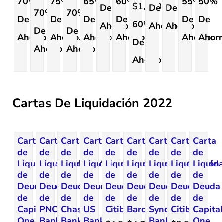
70%
75%
65%
60%
55%
50%
$1,070.04.
De
De
De
70%
70%
De
De
De
De
De
De
60%
Ahorro.
Ahorro.
Ahorro.
De
De
Ahorro.
Ahorro.
Ahorro.
Ahorro.
Ahorro.
Ahorr
De
Ahorro.
Ahorro.
Ahorro.
Cartas De Liquidación 2022
Carta
Carta
Carta
Carta
Carta
Carta
Carta
Carta
Carta
de
de
de
de
de
de
de
de
de
Liquidación
Liquidación
Liquidación
Liquidación
Liquidación
Liquidación
Liquidación
Liquidación
Liquid
de
de
de
de
de
de
de
de
de
Deuda
Deuda
Deuda
Deuda
Deuda
Deuda
Deuda
Deuda
Deuda
de
de
de
de
de
de
de
de
de
Capital
PNC
Chase
US
Citibank
Barclays
Synchrony
Citibank
Capita
One
Bank
Bank
Bank
Bank
One