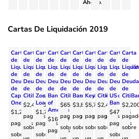
Ahorro.
Cartas De Liquidación 2019
Carta
Carta
Carta
Carta
Carta
Carta
Carta
Carta
Carta
Carta
de
de
de
de
de
de
de
de
de
de
Liquidación
Liquidación
Liquidación
Liquidación
Liquidación
Liquidación
Liquidación
Liquidación
Liquidació
Liquid
de
de
de
de
de
de
de
de
de
de
Deuda
Deuda
Deuda
Deuda
Deuda
Deuda
Deuda
Deuda
Deuda
Deud
de
de
de
de
de
de
de
de
de
de
Capital
CitiBank
Zoca
Bank
Citibank
Barclays
KeyBank
CitiBank
US
CitiBa
One
Loans
of
Bank
$2,437.00
$658
$3,876
$5,700
$2,478
$2,20
America
$1,267
$1,750
$476.24
pagados
pagados
pagados
pagados
pagados
pagad
$16,840
pagados
pagados
pagados
sobre
sobre
sobre
sobre
sobre
sobre
pagados
sobre
sobre
sobre
un
un
un
un
un
un