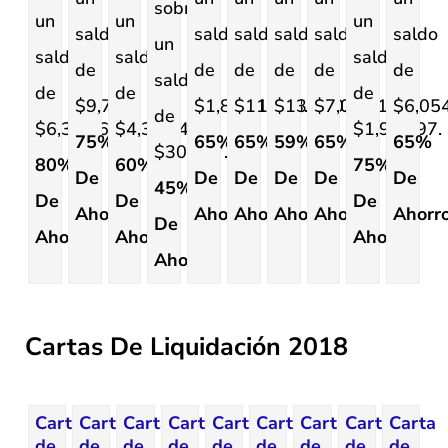
sobre
un
un
un
saldo
saldo
saldo
saldo
saldo
saldo
un
saldo
saldo
saldo
de
de
de
de
de
de
saldo
de
de
de
$9,745.
$1,877.15.
$11,073.89.
$13,710.54.
$7,079.17.
$6,054
de
$6,332.61.
$4,338.47.
$1,904.97.
75%
65%
65%
59%
65%
65%
$30,607.86.
80%
60%
75%
De
De
De
De
De
De
45%
De
De
De
Ahorro.
Ahorro.
Ahorro.
Ahorro.
Ahorro.
Ahorro
De
Ahorro.
Ahorro.
Ahorro.
Ahorro.
Cartas De Liquidación 2018
Carta
Carta
Carta
Carta
Carta
Carta
Carta
Carta
Carta
de
de
de
de
de
de
de
de
de