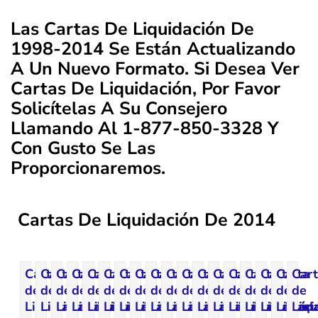
Las Cartas De Liquidación De
1998-2014 Se Están Actualizando
A Un Nuevo Formato. Si Desea Ver
Cartas De Liquidación, Por Favor
Solicítelas A Su Consejero
Llamando Al 1-877-850-3328 Y
Con Gusto Se Las
Proporcionaremos.
Cartas De Liquidación De 2014
Carta
Carta
Carta
Carta
Carta
Carta
Carta
Carta
Carta
Carta
Carta
Carta
Carta
Carta
Carta
Carta
Carta
Car
de
de
de
de
de
de
de
de
de
de
de
de
de
de
de
de
de
de
Liquidación
Liquidación
Liquidación
Liquidación
Liquidación
Liquidación
Liquidación
Liquidación
Liquidación
Liquidación
Liquidación
Liquidación
Liquidación
Liquidación
Liquidación
Liquidaci
Liquid
Liqu