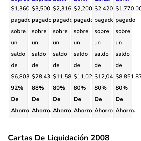
$1,360.71
$3,500.00
$2,316.96
$2,200.60
$2,420.00
$1,770.0
pagado
pagado
pagado
pagado
pagado
pagado
sobre
sobre
sobre
sobre
sobre
sobre
un
un
un
un
un
un
saldo
saldo
saldo
saldo
saldo
saldo
de
de
de
de
de
de
$6,803.53.
$28,434.60.
$11,584.82.
$11,021.30.
$12,043.62.
$8,851.87
92%
88%
80%
80%
80%
80%
De
De
De
De
De
De
Ahorro.
Ahorro.
Ahorro.
Ahorro.
Ahorro.
Ahorro.
Cartas De Liquidación 2008