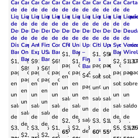
Carta
Carta
Carta
Carta
Carta
Carta
Carta
Carta
Carta
Carta
Carta
Carta
de
de
de
de
de
de
de
de
de
de
de
de
Liquidación
Liquidación
Liquidación
Liquidación
Liquidación
Liquidación
Liquidación
Liquidación
Liquidación
Liquidación
Liquidaci
Liqui
de
de
de
de
de
de
de
de
de
de
de
de
Deuda
Deuda
Deuda
Deuda
Deuda
Deuda
Deuda
Deuda
Deuda
Deuda
Deuda
Deud
de
de
de
de
de
de
de
de
de
de
de
de
Discover
Capital
American
First
Comenity
CFNA
Union
Upstart
Citibank
Upgrade
Synchron
Veriz
Bank
One
Express
USA
Bank
Bank
–
Bank
Wirel
$1,149.45
$1,573.40
$560.92
Bank
Bank
FinWise
$1,152.75
$912
$653
$1,149.45
$2,523.1
$1,37
pagados
pagado
pagado
Bank
$892.90
$650
pagados
pagados
pagados
pagados
pagado
paga
$428.03
en
sobre
sobre
pagados
pagados
en
en
en
en
sobre
sobre
pagados
un
un
un
en
en
un
un
un
un
un
un
en
saldo
saldo
saldo
un
un
saldo
saldo
saldo
saldo
saldo
saldo
un
de
de
de
saldo
saldo
de
de
de
de
de
de
saldo
$2,873.60.
$3,933.50.
$1,246.48.
de
de
$3,842.49.
$3,645.10.
$1,866.33.
$2,873.60.
$5,606.9
$3,25
de
65%
60%
55%
$2,976.33.
$2,245.45.