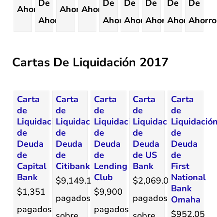
De
De
De
De
De
De
Ahorro.
Ahorro.
Ahorro.
Ahorro.
Ahorro.
Ahorro.
Ahorro.
Ahorro.
Ahorro
Cartas De Liquidación 2017
Carta
Carta
Carta
Carta
Carta
de
de
de
de
de
Liquidación
Liquidación
Liquidación
Liquidación
Liquidació
de
de
de
de
de
Deuda
Deuda
Deuda
Deuda
Deuda
de
de
de
de US
de
Capital
Citibank
Lending
Bank
First
Bank
Club
National
$9,149.14
$2,069.02
Bank
$1,351
$9,900
pagados
pagados
Omaha
pagados
pagados
$952.05
sobre
sobre