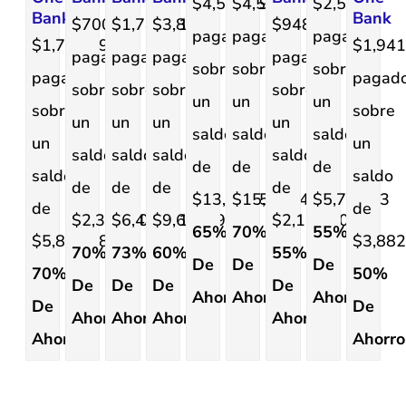
$4,570.49
$4,508
$2,576
Bank
Bank
$700
$1,745.31
$3,853
$948.78
pagado
pagado
pagado
$1,740.89
$1,941
pagado
pagado
pagado
pagado
sobre
sobre
sobre
pagado
pagad
sobre
sobre
sobre
sobre
un
un
un
sobre
sobre
un
un
un
un
saldo
saldo
saldo
un
un
saldo
saldo
saldo
saldo
de
de
de
saldo
saldo
de
de
de
de
$13,058.56
$15,025.44
$5,723.63
de
de
$2,331.70.
$6,464.11.
$9,63149.
$2,108.40
65%
70%
55%
$5,802.98.
$3,882
70%
73%
60%
55%
De
De
De
70%
50%
De
De
De
De
Ahorro.
Ahorro.
Ahorro.
De
De
Ahorro.
Ahorro.
Ahorro.
Ahorro.
Ahorro.
Ahorro