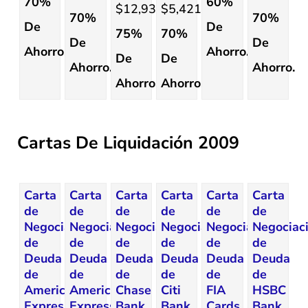
70%
60%
$12,935.53.
$5,421.45.
70%
70%
De
De
75%
70%
De
De
Ahorro.
Ahorro.
De
De
Ahorro.
Ahorro.
Ahorro.
Ahorro.
Cartas De Liquidación 2009
Carta
Carta
Carta
Carta
Carta
Carta
de
de
de
de
de
de
Negociación
Negociación
Negociación
Negociación
Negociación
Negociac
de
de
de
de
de
de
Deuda
Deuda
Deuda
Deuda
Deuda
Deuda
de
de
de
de
de
de
American
American
Chase
Citi
FIA
HSBC
Express
Express
Bank
Bank
Cards
Bank