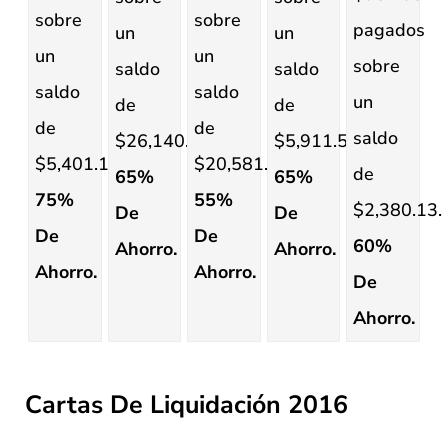
sobre
sobre
pagados
un
un
un
un
sobre
saldo
saldo
saldo
saldo
un
de
de
de
de
saldo
$26,140.40.
$5,911.51.
$5,401.19.
$20,581.04.
de
65%
65%
75%
55%
$2,380.13.
De
De
De
De
60%
Ahorro.
Ahorro.
Ahorro.
Ahorro.
De
Ahorro.
Cartas De Liquidación 2016