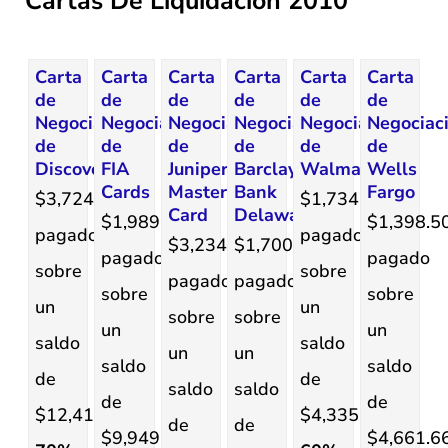
Cartas De Liquidación 2010
Carta
Carta
Carta
Carta
Carta
Carta
de
de
de
de
de
de
Negociación
Negociación
Negociación
Negociación
Negociación
Negociac
de
de
de
de
de
de
Discover
FIA
Juniper
Barclays
Walmart
Wells
Cards
Master
Bank
Fargo
$3,724.20
$1,734.40
Card
Delaware
$1,989.00
$1,398.5
pagado
pagado
$3,234.00
$1,700.00
pagado
pagado
sobre
sobre
pagado
pagado
sobre
sobre
un
un
sobre
sobre
un
un
saldo
saldo
un
un
saldo
saldo
de
de
saldo
saldo
de
de
$12,413.99.
$4,335.97.
de
de
$9,949.67.
$4,661.66