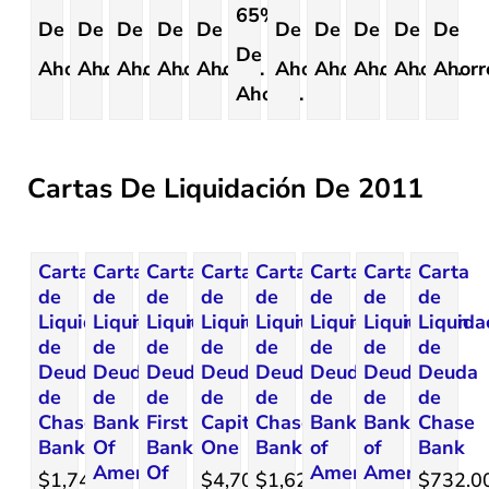
65%
De
De
De
De
De
De
De
De
De
De
De
Ahorro.
Ahorro.
Ahorro.
Ahorro.
Ahorro.
Ahorro.
Ahorro.
Ahorro.
Ahorro.
Ahorr
Ahorro.
Cartas De Liquidación De 2011
Carta
Carta
Carta
Carta
Carta
Carta
Carta
Carta
de
de
de
de
de
de
de
de
Liquidación
Liquidación
Liquidación
Liquidación
Liquidación
Liquidación
Liquidación
Liquida
de
de
de
de
de
de
de
de
Deuda
Deuda
Deuda
Deuda
Deuda
Deuda
Deuda
Deuda
de
de
de
de
de
de
de
de
Chase
Bank
First
Capital
Chase
Bank
Bank
Chase
Bank
Of
Bankcard
One
Bank
of
of
Bank
America
Of
America
America
$1,741.97
$4,705.00
$1,627.00
$732.0