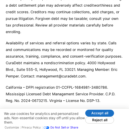
a debt settlement plan may adversely affect creditworthiness and
credit scores. Creditors may continue collections, add charges, or
pursue litigation. Forgiven debt may be taxable; consult your own
tax professional. Review all provider materials carefully before
enrolling.
Availability of services and referral options varies by state. Calls
and communications may be recorded or monitored for quality
assurance, training, compliance, and consent-verification purposes.
CuraDebt maintains a nondiscrimination policy. 4000 Hollywood
Blvd., Suite 555-S, Hollywood, FL 33021. Managing Member: Eric
Pemper. Contact:
management@curadebt.com
.
California – DFPI registration 01-CCFPL-1684981-3480786.
Mississippi Licensed Debt Management Service Provider. C.P.D.
Reg. No. 2024-0673215. Virginia – License No. DSP-13.
Accept all
We use cookies for analytics and personalized
ads. Non-essential cookies stay off until you allow
© 2001 – 2026 CuraDebt Systems, LLC. All Rights Reserved.
Reject all
them.
Customize
Privacy Policy
Do Not Sell or Share