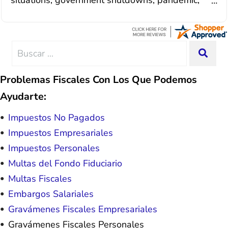
situation. Each person I have worked
illnesses, etc... but bottom line, all was resolved.
with since joining has given me solid
Thanks Lisa....
advice, great resource material, and
hope. I look forward to better days for
me and my family. All of this was
Search
SEA
possible because of J Miller, and I am
for:
forever grateful.
Problemas Fiscales Con Los Que Podemos
Ayudarte:
Impuestos No Pagados
Impuestos Empresariales
Impuestos Personales
Multas del Fondo Fiduciario
Multas Fiscales
Embargos Salariales
Gravámenes Fiscales Empresariales
Gravámenes Fiscales Personales