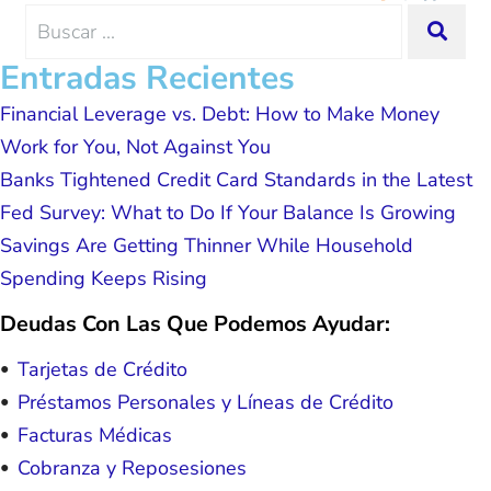
me and my family. All of this was
Search
SEA
possible because of J Miller, and I am
for:
forever grateful.
Entradas Recientes
Financial Leverage vs. Debt: How to Make Money
Work for You, Not Against You
Banks Tightened Credit Card Standards in the Latest
Fed Survey: What to Do If Your Balance Is Growing
Savings Are Getting Thinner While Household
Spending Keeps Rising
Deudas Con Las Que Podemos Ayudar:
Tarjetas de Crédito
Préstamos Personales y Líneas de Crédito
Facturas Médicas
Cobranza y Reposesiones