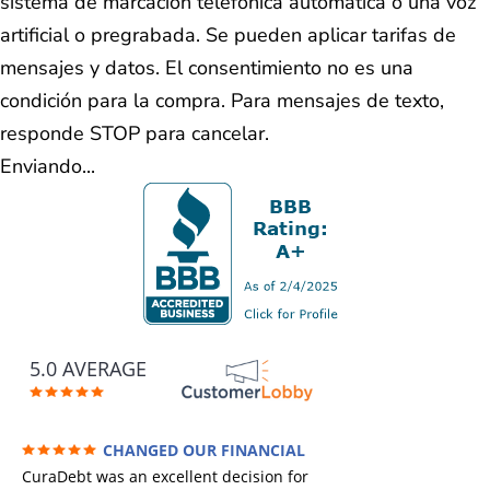
sistema de marcación telefónica automática o una voz
artificial o pregrabada. Se pueden aplicar tarifas de
mensajes y datos. El consentimiento no es una
condición para la compra. Para mensajes de texto,
responde STOP para cancelar.
Enviando...
5.0 AVERAGE
CHANGED OUR FINANCIAL
FUTURE (credit 200 Points / 90 K in debt
CuraDebt was an excellent decision for
GONE)