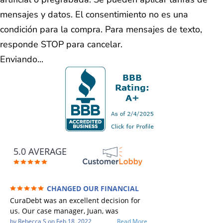
mensajes y datos. El consentimiento no es una
condición para la compra. Para mensajes de texto,
responde STOP para cancelar.
Enviando...
5.0 AVERAGE
CHANGED OUR FINANCIAL
FUTURE (credit 200 Points / 90 K in debt
CuraDebt was an excellent decision for
GONE)
us. Our case manager, Juan, was
incredible to work with. He and Julio
by
Rebecca S
on
Feb 18, 2022
Read More