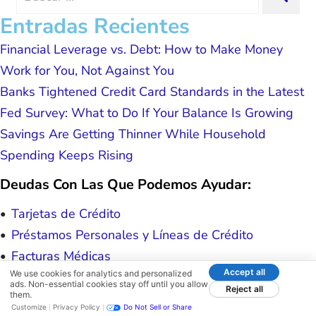
for:
forever grateful.
Entradas Recientes
Financial Leverage vs. Debt: How to Make Money
Work for You, Not Against You
Banks Tightened Credit Card Standards in the Latest
Fed Survey: What to Do If Your Balance Is Growing
Savings Are Getting Thinner While Household
Spending Keeps Rising
Deudas Con Las Que Podemos Ayudar:
Tarjetas de Crédito
Préstamos Personales y Líneas de Crédito
Facturas Médicas
Accept all
We use cookies for analytics and personalized
Cobranza y Reposesiones
ads. Non-essential cookies stay off until you allow
Reject all
them.
Deudas Empresariales
Customize
Privacy Policy
Do Not Sell or Share