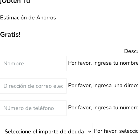
¡Obtén Tu
Estimación de Ahorros
Gratis!
Descu
Nombre
Por favor, ingresa tu nombre
Correo
Por favor, ingresa una direcc
Electrónico
Teléfono
Por favor, ingresa tu número
Deuda
Por favor, selecc
Total