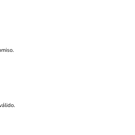
omiso.
válido.