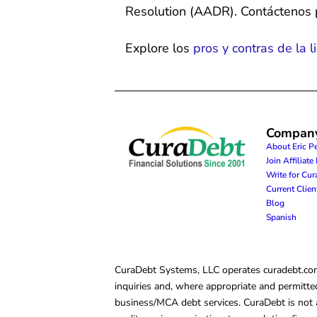
Resolution (AADR). Contáctenos
Explore los
pros y contras de la 
Compan
About Eric P
Join Affiliat
Write for Cu
Current Clie
Blog
Spanish
CuraDebt Systems, LLC operates curadebt.com. 
inquiries and, where appropriate and permitted
business/MCA debt services. CuraDebt is not a 