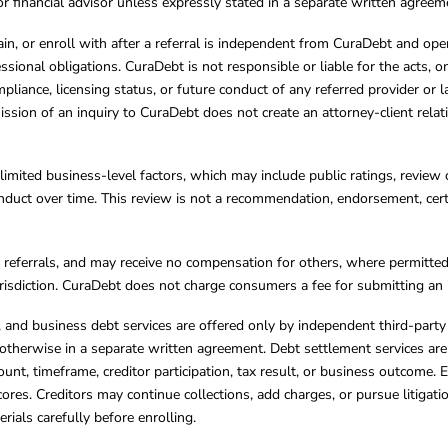
, or financial advisor unless expressly stated in a separate written agreem
ain, or enroll with after a referral is independent from CuraDebt and 
essional obligations. CuraDebt is not responsible or liable for the acts, o
mpliance, licensing status, or future conduct of any referred provider or
ission of an inquiry to CuraDebt does not create an attorney-client rela
limited business-level factors, which may include public ratings, review 
ct over time. This review is not a recommendation, endorsement, certifi
referrals, and may receive no compensation for others, where permitte
jurisdiction. CuraDebt does not charge consumers a fee for submitting an 
s, and business debt services are offered only by independent third-part
otherwise in a separate written agreement. Debt settlement services are
mount, timeframe, creditor participation, tax result, or business outcome
cores. Creditors may continue collections, add charges, or pursue litigat
rials carefully before enrolling.