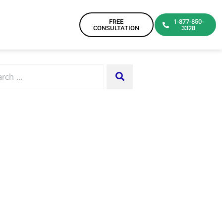
FREE
1-877-850-
CONSULTATION
3328
rch
SEARCH