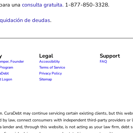
 para una
consulta gratuita.
1-877-850-3328.
liquidación de deudas
.
y
Legal
Support
emper, Founder
Accessibility
FAQ
e Program
Terms of Service
raDebt
Privacy Policy
nt Logon
Sitemap
CuraDebt may continue servicing certain existing clients, but this websi
 by law, connect consumers with independent third-party providers or law
lender and, through this website, is not acting as your law firm, debt s