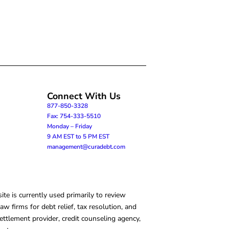
Connect With Us
877-850-3328
Fax: 754-333-5510
Monday – Friday
9 AM EST to 5 PM EST
management@curadebt.com
te is currently used primarily to review
 firms for debt relief, tax resolution, and
ettlement provider, credit counseling agency,