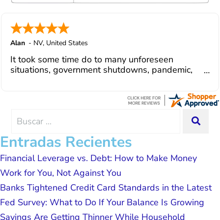
in modifying payments to meet my life
changes and challenges. Curadet has a
team of professionals who are
courteous, knowledgeable and are
Alan
-
NV
,
United States
dedicated to achieving debt relief and
It took some time do to many unforeseen
debt management unique to me and my
situations, government shutdowns, pandemic,
situation. Each person I have worked
illnesses, etc... but bottom line, all was resolved.
with since joining has given me solid
Thanks Lisa....
advice, great resource material, and
hope. I look forward to better days for
me and my family. All of this was
Search
SEA
possible because of J Miller, and I am
for:
forever grateful.
Entradas Recientes
Financial Leverage vs. Debt: How to Make Money
Work for You, Not Against You
Banks Tightened Credit Card Standards in the Latest
Fed Survey: What to Do If Your Balance Is Growing
Savings Are Getting Thinner While Household