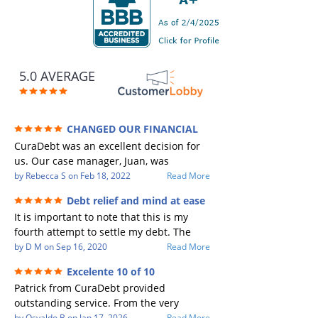
5.0 AVERAGE
CHANGED OUR FINANCIAL
FUTURE (credit 200 Points / 90 K in debt
CuraDebt was an excellent decision for
GONE)
us. Our case manager, Juan, was
incredible to work with. He and Julio
by
Rebecca S
on
Feb 18, 2022
Read More
were there every step of the way for us.
Debt relief and mind at ease
Every communication was quickly
It is important to note that this is my
responded to and all of our questions
fourth attempt to settle my debt. The
were answered. We were able to clear
first debt settlement company gave me
by
D M
on
Sep 16, 2020
Read More
up in excess of 90 K in debt in a few
bad advice, and I followed it. Now I have
years with a manageable payment.
Excelente 10 of 10
a debtor listing me as a charge off on my
CuraDebt gave us the opportunity to
Patrick from CuraDebt provided
credit report, even though they are paid
start over and do things the right way.
outstanding service. From the very
to date and I am making payments. The
The collection calls ALL stopped,
beginning, he was professional, patient,
by
Osvaldo B
on
Jan 17, 2026
Read More