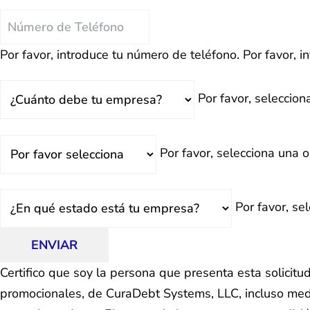
Teléfono
Por favor, introduce tu número de teléfono.
Por favor, i
Total
Por favor, seleccio
Deuda
¿Retrasado?
Por favor, selecciona una o
Estado
Por favor, se
ENVIAR
Certifico que soy la persona que presenta esta solicit
promocionales, de CuraDebt Systems, LLC, incluso medi