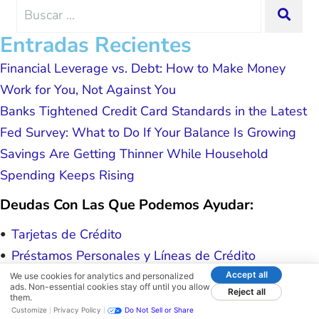
me and my family. All of this was
Search
SEA
possible because of J Miller, and I am
for:
forever grateful.
Entradas Recientes
Financial Leverage vs. Debt: How to Make Money
Work for You, Not Against You
Banks Tightened Credit Card Standards in the Latest
Fed Survey: What to Do If Your Balance Is Growing
Savings Are Getting Thinner While Household
Spending Keeps Rising
Deudas Con Las Que Podemos Ayudar:
Tarjetas de Crédito
Préstamos Personales y Líneas de Crédito
Facturas Médicas
Accept all
We use cookies for analytics and personalized
ads. Non-essential cookies stay off until you allow
Reject all
Cobranza y Reposesiones
them.
Customize
Privacy Policy
Do Not Sell or Share