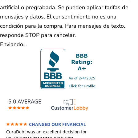
artificial o pregrabada. Se pueden aplicar tarifas de
mensajes y datos. El consentimiento no es una
condición para la compra. Para mensajes de texto,
responde STOP para cancelar.
Enviando...
5.0 AVERAGE
CHANGED OUR FINANCIAL
FUTURE (credit 200 Points / 90 K in debt
CuraDebt was an excellent decision for
GONE)