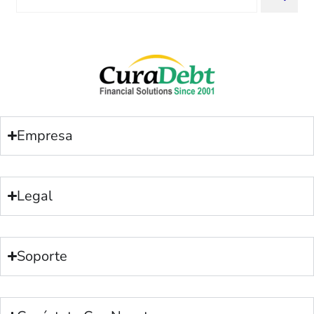
me and my family. All of this was
for:
possible because of J Miller, and I am
forever grateful.
Empresa
Legal
Soporte