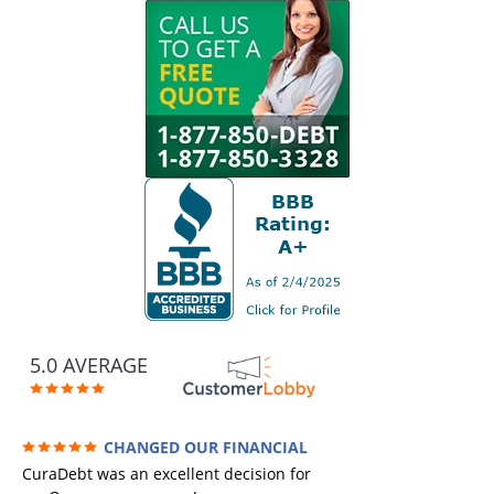
5.0 AVERAGE
CHANGED OUR FINANCIAL
FUTURE (credit 200 Points / 90 K in debt
CuraDebt was an excellent decision for
GONE)