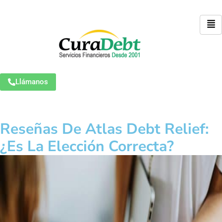
Llámanos
Reseñas De Atlas Debt Relief:
¿Es La Elección Correcta?