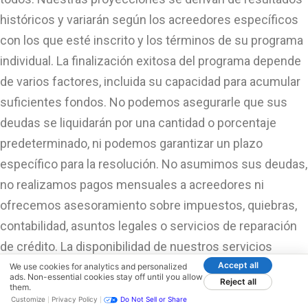
históricos y variarán según los acreedores específicos
con los que esté inscrito y los términos de su programa
individual. La finalización exitosa del programa depende
de varios factores, incluida su capacidad para acumular
suficientes fondos. No podemos asegurarle que sus
deudas se liquidarán por una cantidad o porcentaje
predeterminado, ni podemos garantizar un plazo
específico para la resolución. No asumimos sus deudas,
no realizamos pagos mensuales a acreedores ni
ofrecemos asesoramiento sobre impuestos, quiebras,
contabilidad, asuntos legales o servicios de reparación
de crédito. La disponibilidad de nuestros servicios
Accept all
variará según el estado, y nuestras tarifas están sujetas
We use cookies for analytics and personalized
ads. Non-essential cookies stay off until you allow
Reject all
a variaciones específicas del estado. Es recomendable
them.
Customize
Privacy Policy
Do Not Sell or Share