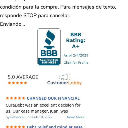
condición para la compra. Para mensajes de texto,
responde STOP para cancelar.
Enviando...
5.0 AVERAGE
CHANGED OUR FINANCIAL
FUTURE (credit 200 Points / 90 K in debt
CuraDebt was an excellent decision for
GONE)
us. Our case manager, Juan, was
incredible to work with. He and Julio
by
Rebecca S
on
Feb 18, 2022
Read More
were there every step of the way for us.
Debt relief and mind at ease