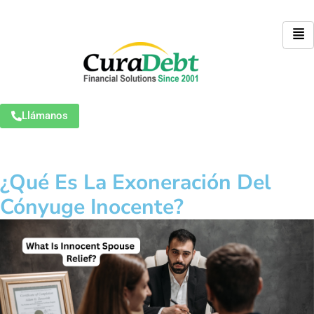
Llámanos
¿Qué Es La Exoneración Del
Cónyuge Inocente?