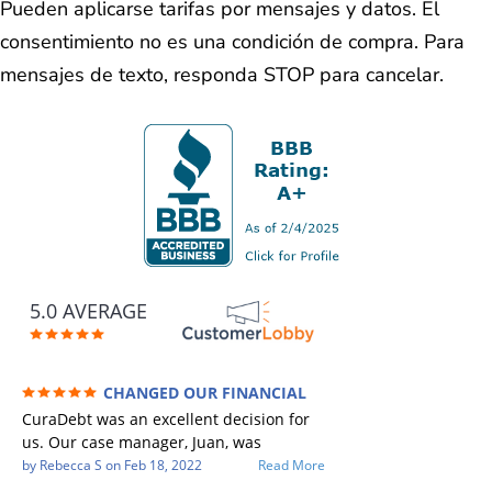
Pueden aplicarse tarifas por mensajes y datos. El
consentimiento no es una condición de compra. Para
mensajes de texto, responda STOP para cancelar.
5.0 AVERAGE
CHANGED OUR FINANCIAL
FUTURE (credit 200 Points / 90 K in debt
CuraDebt was an excellent decision for
GONE)
us. Our case manager, Juan, was
incredible to work with. He and Julio
by
Rebecca S
on
Feb 18, 2022
Read More
were there every step of the way for us.