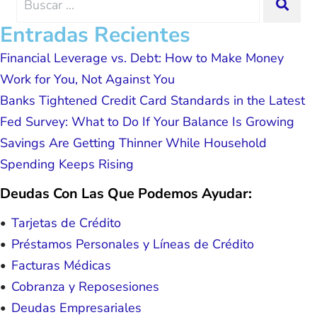
SEA
possible because of J Miller, and I am
for:
forever grateful.
Entradas Recientes
Financial Leverage vs. Debt: How to Make Money
Work for You, Not Against You
Banks Tightened Credit Card Standards in the Latest
Fed Survey: What to Do If Your Balance Is Growing
Savings Are Getting Thinner While Household
Spending Keeps Rising
Deudas Con Las Que Podemos Ayudar:
Tarjetas de Crédito
Préstamos Personales y Líneas de Crédito
Facturas Médicas
Cobranza y Reposesiones
Deudas Empresariales