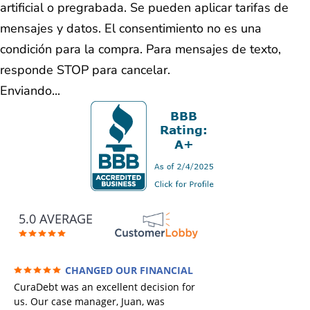
artificial o pregrabada. Se pueden aplicar tarifas de
mensajes y datos. El consentimiento no es una
condición para la compra. Para mensajes de texto,
responde STOP para cancelar.
Enviando...
5.0 AVERAGE
CHANGED OUR FINANCIAL
FUTURE (credit 200 Points / 90 K in debt
CuraDebt was an excellent decision for
GONE)
us. Our case manager, Juan, was