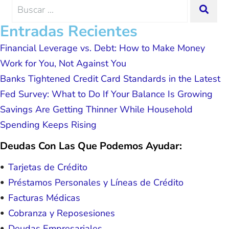
me and my family. All of this was
Search
SEA
possible because of J Miller, and I am
for:
forever grateful.
Entradas Recientes
Financial Leverage vs. Debt: How to Make Money
Work for You, Not Against You
Banks Tightened Credit Card Standards in the Latest
Fed Survey: What to Do If Your Balance Is Growing
Savings Are Getting Thinner While Household
Spending Keeps Rising
Deudas Con Las Que Podemos Ayudar:
Tarjetas de Crédito
Préstamos Personales y Líneas de Crédito
Facturas Médicas
Cobranza y Reposesiones
Deudas Empresariales