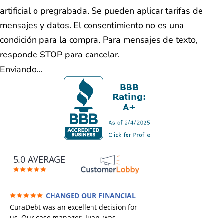
artificial o pregrabada. Se pueden aplicar tarifas de
mensajes y datos. El consentimiento no es una
condición para la compra. Para mensajes de texto,
responde STOP para cancelar.
Enviando...
5.0 AVERAGE
CHANGED OUR FINANCIAL
FUTURE (credit 200 Points / 90 K in debt
CuraDebt was an excellent decision for
GONE)
us. Our case manager, Juan, was