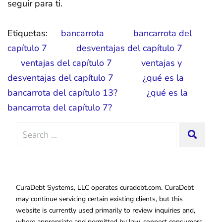
seguir para ti.
Etiquetas:
bancarrota
bancarrota del
capítulo 7
desventajas del capítulo 7
ventajas del capítulo 7
ventajas y
desventajas del capítulo 7
¿qué es la
bancarrota del capítulo 13?
¿qué es la
bancarrota del capítulo 7?
Search
SEAR
for:
CuraDebt Systems, LLC operates curadebt.com. CuraDebt
may continue servicing certain existing clients, but this
website is currently used primarily to review inquiries and,
where appropriate and permitted by law, connect consumers