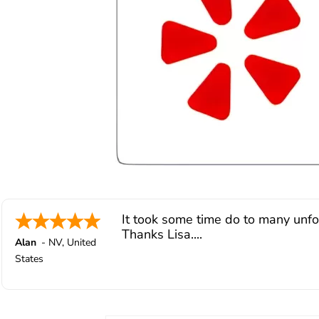
It took some time do to many unfor
Thanks Lisa....
Alan
-
NV
,
United
States