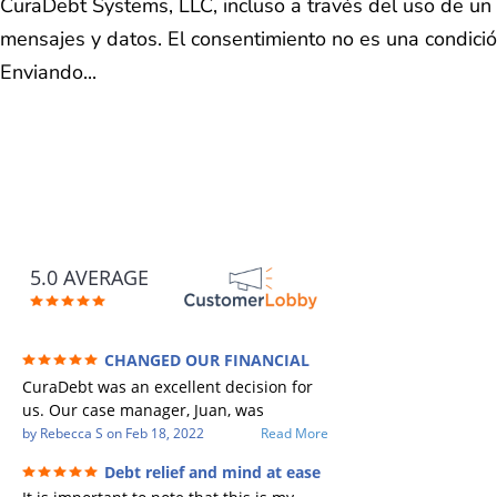
CuraDebt Systems, LLC, incluso a través del uso de un 
mensajes y datos. El consentimiento no es una condici
Enviando...
5.0 AVERAGE
CHANGED OUR FINANCIAL
FUTURE (credit 200 Points / 90 K in debt
CuraDebt was an excellent decision for
GONE)
us. Our case manager, Juan, was
incredible to work with. He and Julio
by
Rebecca S
on
Feb 18, 2022
Read More
were there every step of the way for us.
Debt relief and mind at ease
Every communication was quickly