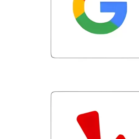
for debt that had not even been settled.
He arranged my administrative
introduction with Caroline V, who is also
a dedicated professional who made sure
I had everything in place. I have had a
few hiccups since joining in June, but
Julio M and Mario have been so helpful
in modifying payments to meet my life
changes and challenges. Curadet has a
team of professionals who are
courteous, knowledgeable and are
dedicated to achieving debt relief and
debt management unique to me and my
situation. Each person I have worked
with since joining has given me solid
advice, great resource material, and
hope. I look forward to better days for
me and my family. All of this was
possible because of J Miller, and I am
forever grateful.