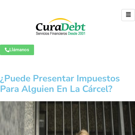
Llámanos
¿Puede Presentar Impuestos
Para Alguien En La Cárcel?