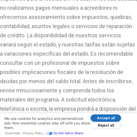
no realizamos pagos mensuales a acreedores ni
ofrecemos asesoramiento sobre impuestos, quiebras,
contabilidad, asuntos legales o servicios de reparación
de crédito. La disponibilidad de nuestros servicios
variará según el estado, y nuestras tarifas están sujetas
a variaciones específicas del estado. Es recomendable
consultar con un profesional de impuestos sobre
posibles implicaciones fiscales de la resolución de
deudas por menos del saldo total. Antes de inscribirse,
revise minuciosamente y comprenda todos los
materiales del programa. A solicitud electrónica,
telefónica o escrita, la empresa pondrá a disposición del
consumidor una copia en papel o copias del acuerdo. El
Accept all
We use cookies for analytics and personalized
ads. Non-essential cookies stay off until you allow
Reject all
miembro administrador de CuraDebt Systems, LLC es
them.
Customize
Privacy Policy
Do Not Sell or Share
Eric Pemper; cualquier preocupación o consulta, por