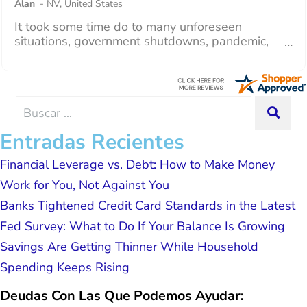
Lawrence G.
-
NY
,
United States
dedicated to achieving debt relief and
I recently paid off my consolidation with Curadebt
debt management unique to me and my
and it was a very good experience all the way
situation. Each person I have worked
around. I was assisted by a rep named Juan
with since joining has given me solid
Lemus, ext 204 and he was excellent throughout.
advice, great resource material, and
He answered all of my questions quickly and
hope. I look forward to better days for
made my experience effortless.
me and my family. All of this was
Search
SEA
possible because of J Miller, and I am
for:
forever grateful.
Entradas Recientes
Financial Leverage vs. Debt: How to Make Money
Work for You, Not Against You
Banks Tightened Credit Card Standards in the Latest
Fed Survey: What to Do If Your Balance Is Growing
Savings Are Getting Thinner While Household
Spending Keeps Rising
Deudas Con Las Que Podemos Ayudar: