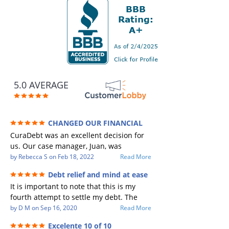
5.0 AVERAGE
CHANGED OUR FINANCIAL
FUTURE (credit 200 Points / 90 K in debt
CuraDebt was an excellent decision for
GONE)
us. Our case manager, Juan, was
incredible to work with. He and Julio
by
Rebecca S
on
Feb 18, 2022
Read More
were there every step of the way for us.
Debt relief and mind at ease
Every communication was quickly
It is important to note that this is my
responded to and all of our questions
fourth attempt to settle my debt. The
were answered. We were able to clear
first debt settlement company gave me
by
D M
on
Sep 16, 2020
Read More
up in excess of 90 K in debt in a few
bad advice, and I followed it. Now I have
years with a manageable payment.
Excelente 10 of 10