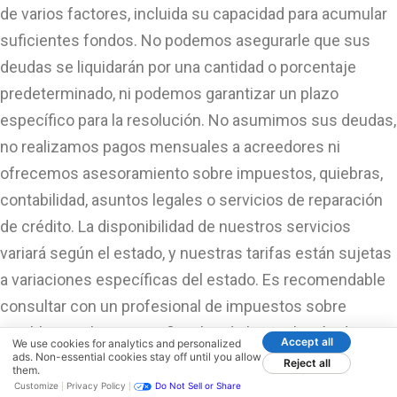
de varios factores, incluida su capacidad para acumular
suficientes fondos. No podemos asegurarle que sus
deudas se liquidarán por una cantidad o porcentaje
predeterminado, ni podemos garantizar un plazo
específico para la resolución. No asumimos sus deudas,
no realizamos pagos mensuales a acreedores ni
ofrecemos asesoramiento sobre impuestos, quiebras,
contabilidad, asuntos legales o servicios de reparación
de crédito. La disponibilidad de nuestros servicios
variará según el estado, y nuestras tarifas están sujetas
a variaciones específicas del estado. Es recomendable
consultar con un profesional de impuestos sobre
posibles implicaciones fiscales de la resolución de
Accept all
We use cookies for analytics and personalized
ads. Non-essential cookies stay off until you allow
deudas por menos del saldo total. Antes de inscribirse,
Reject all
them.
revise minuciosamente y comprenda todos los
Customize
Privacy Policy
Do Not Sell or Share