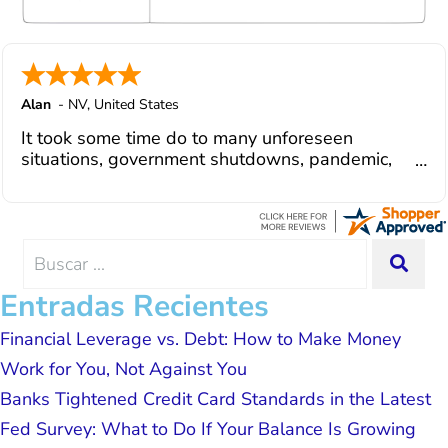
Julio M and Mario have been so helpful
in modifying payments to meet my life
changes and challenges. Curadet has a
team of professionals who are
courteous, knowledgeable and are
Alan
-
NV
,
United States
dedicated to achieving debt relief and
It took some time do to many unforeseen
debt management unique to me and my
situations, government shutdowns, pandemic,
situation. Each person I have worked
illnesses, etc... but bottom line, all was resolved.
with since joining has given me solid
Thanks Lisa....
advice, great resource material, and
hope. I look forward to better days for
me and my family. All of this was
Search
SEA
possible because of J Miller, and I am
for:
forever grateful.
Entradas Recientes
Financial Leverage vs. Debt: How to Make Money
Work for You, Not Against You
Banks Tightened Credit Card Standards in the Latest
Fed Survey: What to Do If Your Balance Is Growing