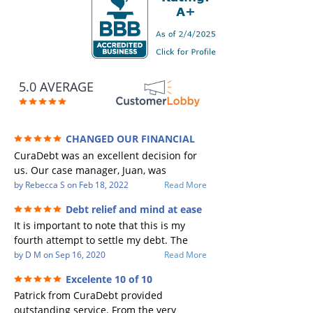
5.0 AVERAGE
CHANGED OUR FINANCIAL
FUTURE (credit 200 Points / 90 K in debt
CuraDebt was an excellent decision for
GONE)
us. Our case manager, Juan, was
incredible to work with. He and Julio
by
Rebecca S
on
Feb 18, 2022
Read More
were there every step of the way for us.
Debt relief and mind at ease
Every communication was quickly
It is important to note that this is my
responded to and all of our questions
fourth attempt to settle my debt. The
were answered. We were able to clear
first debt settlement company gave me
by
D M
on
Sep 16, 2020
Read More
up in excess of 90 K in debt in a few
bad advice, and I followed it. Now I have
years with a manageable payment.
Excelente 10 of 10
a debtor listing me as a charge off on my
CuraDebt gave us the opportunity to
Patrick from CuraDebt provided
credit report, even though they are paid
start over and do things the right way.
outstanding service. From the very