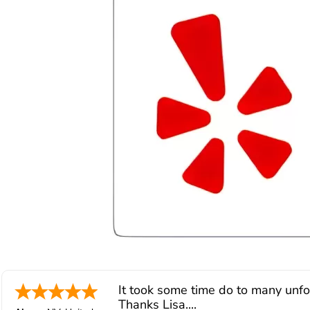
hope. I look forward to better days for
me and my family. All of this was
possible because of J Miller, and I am
forever grateful.
It took some time do to many unfor
Thanks Lisa....