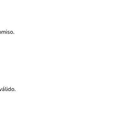
omiso.
válido.