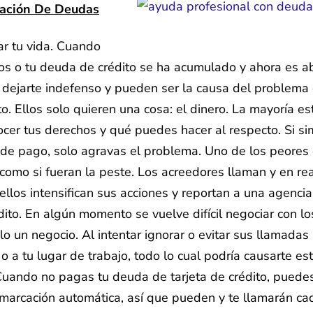
dación De Deudas
ar tu vida. Cuando
os o tu deuda de crédito se ha acumulado y ahora es a
n dejarte indefenso y pueden ser la causa del problema 
to. Ellos solo quieren una cosa: el dinero. La mayoría e
nocer tus derechos y qué puedes hacer al respecto. Si s
an de pago, solo agravas el problema. Uno de los peore
 como si fueran la peste. Los acreedores llaman y en re
ellos intensifican sus acciones y reportan a una agenci
édito. En algún momento se vuelve difícil negociar con 
lo un negocio. Al intentar ignorar o evitar sus llamada
 a tu lugar de trabajo, todo lo cual podría causarte est
 Cuando no pagas tu deuda de tarjeta de crédito, puede
marcación automática, así que pueden y te llamarán ca