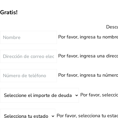
Gratis!
Descu
Nombre
Por favor, ingresa tu nombre
Correo
Por favor, ingresa una direcc
Electrónico
Teléfono
Por favor, ingresa tu número
Deuda
Por favor, selecc
Total
Estado
Por favor, selecciona tu esta