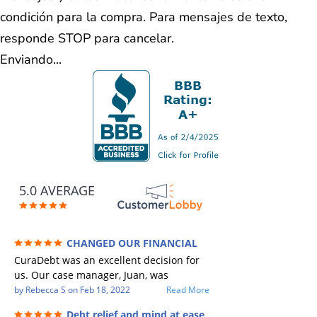
condición para la compra. Para mensajes de texto,
responde STOP para cancelar.
Enviando...
5.0 AVERAGE
CHANGED OUR FINANCIAL
FUTURE (credit 200 Points / 90 K in debt
CuraDebt was an excellent decision for
GONE)
us. Our case manager, Juan, was
incredible to work with. He and Julio
by
Rebecca S
on
Feb 18, 2022
Read More
were there every step of the way for us.
Debt relief and mind at ease