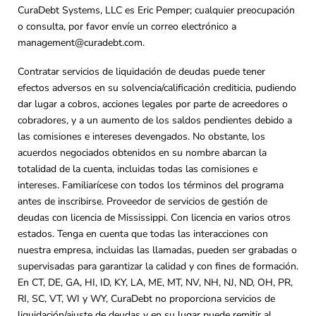
CuraDebt Systems, LLC es Eric Pemper; cualquier preocupación
o consulta, por favor envíe un correo electrónico a
management@curadebt.com
.
Contratar servicios de liquidación de deudas puede tener
efectos adversos en su solvencia/calificación crediticia, pudiendo
dar lugar a cobros, acciones legales por parte de acreedores o
cobradores, y a un aumento de los saldos pendientes debido a
las comisiones e intereses devengados. No obstante, los
acuerdos negociados obtenidos en su nombre abarcan la
totalidad de la cuenta, incluidas todas las comisiones e
intereses. Familiarícese con todos los términos del programa
antes de inscribirse. Proveedor de servicios de gestión de
deudas con licencia de Mississippi. Con licencia en varios otros
estados. Tenga en cuenta que todas las interacciones con
nuestra empresa, incluidas las llamadas, pueden ser grabadas o
supervisadas para garantizar la calidad y con fines de formación.
En CT, DE, GA, HI, ID, KY, LA, ME, MT, NV, NH, NJ, ND, OH, PR,
RI, SC, VT, WI y WY, CuraDebt no proporciona servicios de
liquidación/ajuste de deudas y en su lugar puede remitir al