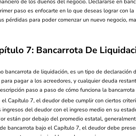
nanciero de los dueños del negocio. Declararse en banca
rimer paso es enfocarte en lo que deseas lograr con l
tus pérdidas para poder comenzar un nuevo negocio, man
pítulo 7: Bancarrota De Liquidac
o bancarrota de liquidación, es un tipo de declaración 
r para pagar a los acreedores, y cualquier deuda restan
scripción paso a paso de cómo funciona la bancarrota b
l Capítulo 7, el deudor debe cumplir con ciertos criter
 ingresos del deudor con el ingreso medio en su estado
udor están por debajo del promedio estatal, generalmente
 de bancarrota bajo el Capítulo 7, el deudor debe prese