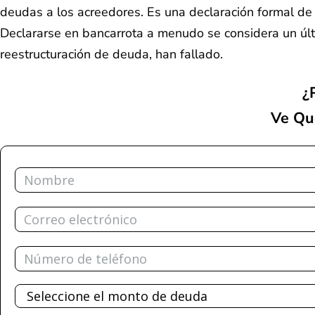
deudas a los acreedores. Es una declaración formal de 
Declararse en bancarrota a menudo se considera un últi
reestructuración de deuda, han fallado.
¿
Ve Qu
Nombre
Correo
electrónico
Teléfono
Deuda
total